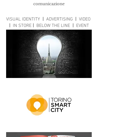
comunicazione
VISUAL IDENTITY
|
ADVERTISING
|
VIDEO
|
IN STORE
|
BELOW THE LINE
|
EVENT