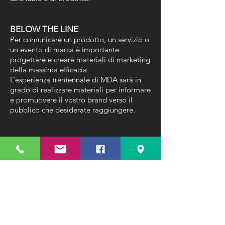
BELOW THE LINE
Per comunicare un prodotto, un servizio o
un evento di marca è importante
progettare e creare materiali di marketing
della massima efficacia.
L’esperienza trentennale di MDA sarà in
grado di realizzare materiali per informare
e promuovere il vostro brand verso il
pubblico che desiderate raggiungere.
SALES FORCE COMMUNICATION
L’importanza della forza vendita è nota
per qualsiasi brand, per questo
dedichiamo particolare cura nella
realizzazione dei materiali ad essa
dedicati: presentazioni digitali, cataloghi
di prodotto, video tutorial, schede
tecniche.