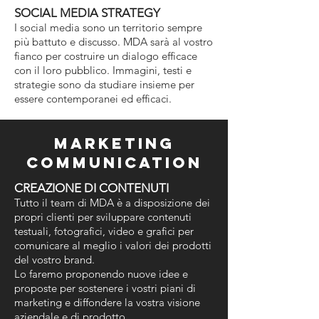
SOCIAL MEDIA STRATEGY
I social media sono un territorio sempre
più battuto e discusso. MDA sarà al vostro
fianco per costruire un dialogo efficace
con il loro pubblico. Immagini, testi e
strategie sono da studiare insieme per
essere contemporanei ed efficaci.
MARKETING
COMMUNICATION
CREAZIONE DI CONTENUTI
Tutto il team di MDA è a disposizione dei
propri clienti per sviluppare contenuti
testuali, fotografici, video e grafici per
comunicare al meglio i valori dei prodotti
del vostro brand.
Lo faremo proponendo nuove idee e
proposte per sostenere i vostri piani di
marketing e diffondere la vostra visione
aziendale e di prodotto.