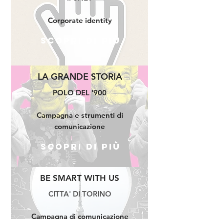
Corporate identity
Scopri di più
LA GRANDE STORIA
POLO DEL '900
Campagna e strumenti di
comunicazione
Scopri di più
BE SMART WITH US
CITTA' DI TORINO
Campagna di comunicazione