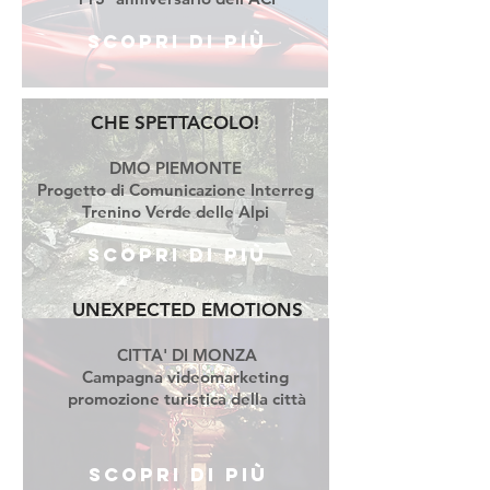
Scopri di più
CHE SPETTACOLO!
DMO PIEMONTE
Progetto di Comunicazione Interreg
Trenino Verde delle Alpi
Scopri di più
UNEXPECTED EMOTIONS
CITTA' DI MONZA
Campagna videomarketing
promozione turistica della città
Scopri di più